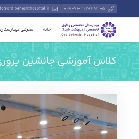
info@ordibeheshthospital.ir
98-71-36284821-5+
خانه
معرفی بیمارستان
کلاس آموزشی جانشین پرور