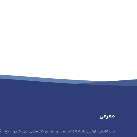
معرفی
مستشفى أرديبهشت التخصصي والفوق تخصصي في شيراز، بإدارة